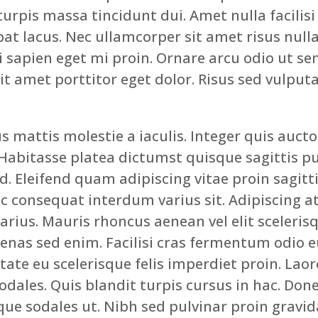
 turpis massa tincidunt dui. Amet nulla facili
pat lacus. Nec ullamcorper sit amet risus nulla
ui sapien eget mi proin. Ornare arcu odio ut s
it amet porttitor eget dolor. Risus sed vulput
s mattis molestie a iaculis. Integer quis aucto
Habitasse platea dictumst quisque sagittis p
id. Eleifend quam adipiscing vitae proin sagitt
 consequat interdum varius sit. Adipiscing at 
arius. Mauris rhoncus aenean vel elit scelerisq
nas sed enim. Facilisi cras fermentum odio e
tate eu scelerisque felis imperdiet proin. Laor
odales. Quis blandit turpis cursus in hac. Done
ue sodales ut. Nibh sed pulvinar proin gravida