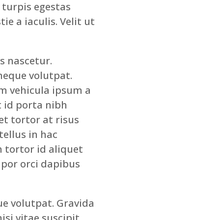
 turpis egestas
 a iaculis. Velit ut
s nascetur.
neque volutpat.
am vehicula ipsum a
 id porta nibh
t tortor at risus
tellus in hac
 tortor id aliquet
mpor orci dapibus
e volutpat. Gravida
si vitae suscipit