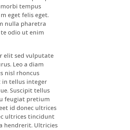
si morbi tempus
m eget felis eget.
em nulla pharetra
ate odio ut enim
r elit sed vulputate
urus. Leo a diam
is nisl rhoncus
in tellus integer
ue. Suscipit tellus
u feugiat pretium
eet id donec ultrices
c ultrices tincidunt
 hendrerit. Ultricies