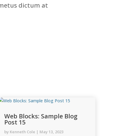
 metus dictum at
Web Blocks: Sample Blog
Post 15
by
Kenneth Cole
|
May 13, 2023