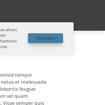
hat allows
with
Click Here
a harmonic
uced.
eiusmod tempor
t netus et malesuada
lobortis feugiat
diam vel quam
. Vitae semper quis