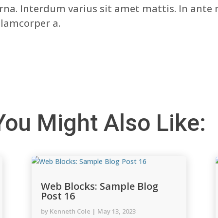
rna. Interdum varius sit amet mattis. In ante
lamcorper a.
You Might Also Like:
Web Blocks: Sample Blog
Post 16
by
Kenneth Cole
|
May 13, 2023