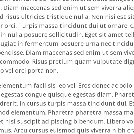
. Diam maecenas sed enim ut sem viverra aliq
risus ultricies tristique nulla. Non nisi est sit
orci. Turpis massa tincidunt dui ut ornare. 
n nulla posuere sollicitudin. Eget sit amet tel
eugiat in fermentum posuere urna nec tincidun
endisse. Diam maecenas sed enim ut sem viver
 commodo. Risus pretium quam vulputate dig
o vel orci porta non.
ementum facilisis leo vel. Eros donec ac odio 
egestas congue quisque egestas diam. Phare
drerit. In cursus turpis massa tincidunt dui. E
od elementum. Pharetra pharetra massa mass
t nisl suscipit adipiscing bibendum. Libero vo
mus. Arcu cursus euismod quis viverra nibh cr