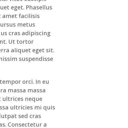
uet eget. Phasellus
 amet facilisis
Cursus metus
lus cras adipiscing
t. Ut tortor
ra aliquet eget sit.
nissim suspendisse
tempor orci. In eu
tra massa massa
t ultrices neque
a ultricies mi quis
lutpat sed cras
as. Consectetur a