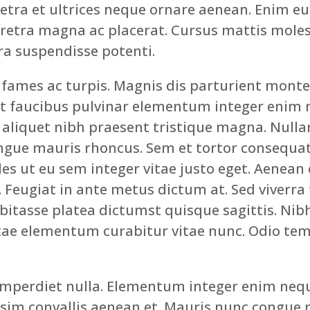
tra et ultrices neque ornare aenean. Enim eu
tra magna ac placerat. Cursus mattis molestie
ra suspendisse potenti.
fames ac turpis. Magnis dis parturient monte
t faucibus pulvinar elementum integer enim 
 aliquet nibh praesent tristique magna. Null
ongue mauris rhoncus. Sem et tortor consequat
es ut eu sem integer vitae justo eget. Aenean e
. Feugiat in ante metus dictum at. Sed viverra 
bitasse platea dictumst quisque sagittis. Nibh
itae elementum curabitur vitae nunc. Odio te
imperdiet nulla. Elementum integer enim nequ
ssim convallis aenean et. Mauris nunc congue ni